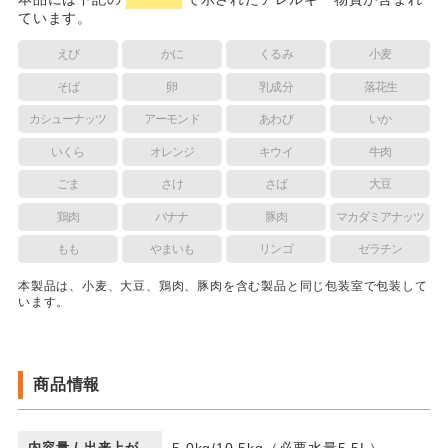
ています。
えび
かに
くるみ
小麦
そば
卵
乳成分
落花生
カシューナッツ
アーモンド
あわび
いか
いくら
オレンジ
キウイ
牛肉
ごま
さけ
さば
大豆
鶏肉
バナナ
豚肉
マカダミアナッツ
もも
やまいも
リンゴ
ゼラチン
本製品は、小麦、大豆、鶏肉、豚肉を含む製品と同じ包装室で包装して
います。
商品情報
内容量 / 出来上が
5.0kg/10.5kg（必要水量5.5L）