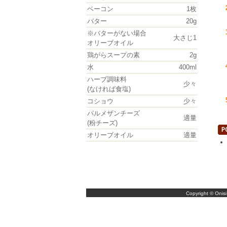
ベーコン
1枚
バター
20g
※バターがない場合
大さじ1
オリーブオイル
鶏がらスープの素
2g
水
400ml
ハーブ調味料
少々
(なければ食塩)
コショウ
少々
パルメザンチーズ
適量
(粉チーズ)
オリーブオイル
適量
Copyright © Onisi