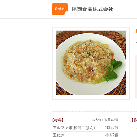
(1人分：大皿1杯分)
アルファ米(松茸ごはん)
100g/袋
玉ねぎ
小1/2個