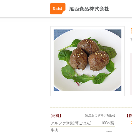
(丸型おにぎり小3個分)
アルファ米(松茸ごはん)
100g/袋
牛肉