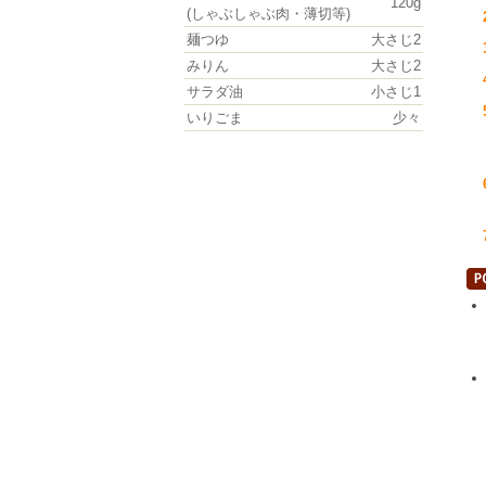
120g
(しゃぶしゃぶ肉・薄切等)
麺つゆ
大さじ2
みりん
大さじ2
サラダ油
小さじ1
いりごま
少々