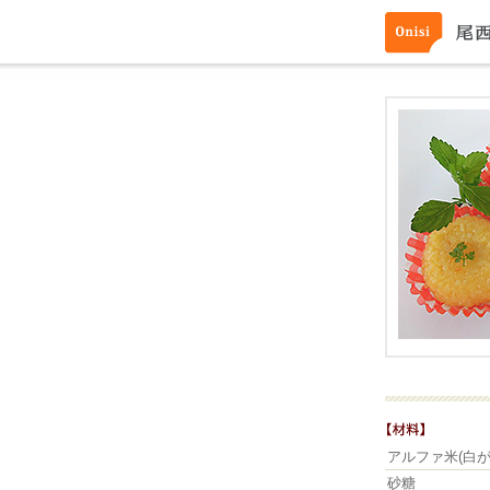
アルファ米(白が
砂糖