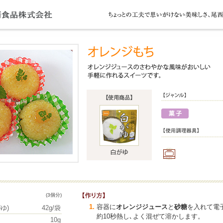
(3個分)
容器に
オレンジジュース
と
砂糖
を入れて電子
ゆ)
42g/袋
約10秒熱し､よく混ぜて溶かします。
10g