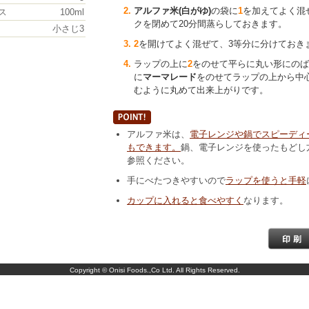
アルファ米(白がゆ)
の袋に
1
を加えてよく混
ス
100ml
クを閉めて20分間蒸らしておきます。
小さじ3
2
を開けてよく混ぜて、3等分に分けておき
ラップの上に
2
をのせて平らに丸い形にのば
に
マーマレード
をのせてラップの上から中
むように丸めて出来上がりです。
アルファ米は、
電子レンジや鍋でスピーディ
もできます。
鍋、電子レンジを使ったもどし
参照ください。
手にべたつきやすいので
ラップを使うと手軽
カップに入れると食べやすく
なります。
Copyright © Onisi Foods.,Co Ltd. All Rights Reserved.