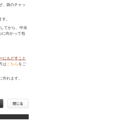
ぜ、袋のチャッ
ます。
してから、中央
心に向かって包
ーにもどすこと
方は
こちら
をご
に作れます。