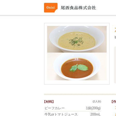
(2人分)
ビーフカレー
1袋(200g)
牛乳orトマトジュース
200mL