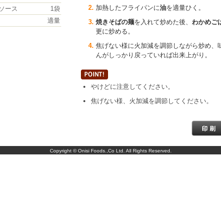
加熱したフライパンに
油
を適量ひく。
ソース
1袋
適量
焼きそばの麺
を入れて炒めた後、
わかめご
更に炒める。
焦げない様に火加減を調節しながら炒め、
んがしっかり戻っていれば出来上がり。
やけどに注意してください。
焦げない様、火加減を調節してください。
Copyright © Onisi Foods.,Co Ltd. All Rights Reserved.