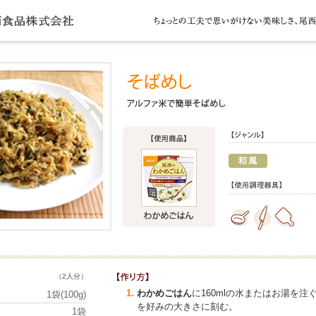
（2人分）
わかめごはん
に160mlの水またはお湯を注
1袋(100g)
を好みの大きさに刻む。
1袋