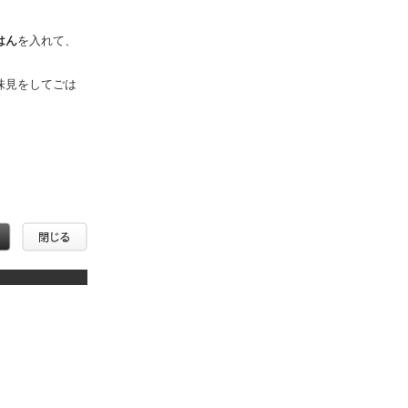
はん
を入れて、
味見をしてごは