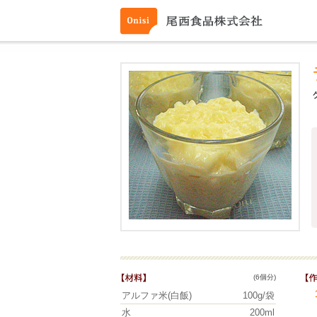
(6個分)
アルファ米(白飯)
100g/袋
水
200ml