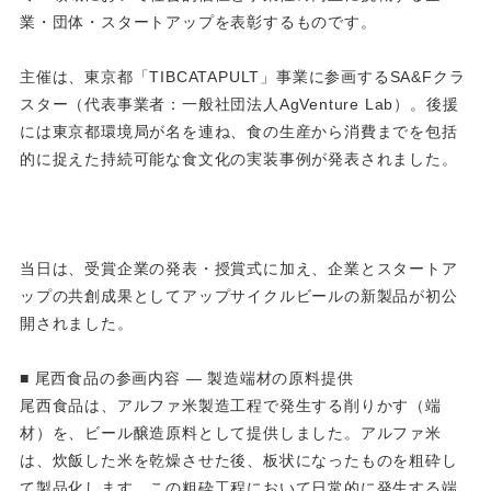
業・団体・スタートアップを表彰するものです。
主催は、東京都「TIBCATAPULT」事業に参画するSA&Fクラ
スター（代表事業者：一般社団法人AgVenture Lab）。後援
には東京都環境局が名を連ね、食の生産から消費までを包括
的に捉えた持続可能な食文化の実装事例が発表されました。
当日は、受賞企業の発表・授賞式に加え、企業とスタートア
ップの共創成果としてアップサイクルビールの新製品が初公
開されました。
■ 尾西食品の参画内容 ― 製造端材の原料提供
尾西食品は、アルファ米製造工程で発生する削りかす（端
材）を、ビール醸造原料として提供しました。アルファ米
は、炊飯した米を乾燥させた後、板状になったものを粗砕し
て製品化します。この粗砕工程において日常的に発生する端